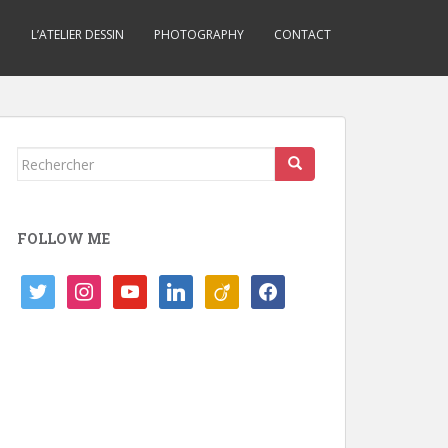
D
L’ATELIER DESSIN
PHOTOGRAPHY
CONTACT
Rechercher...
FOLLOW ME
twitter
instagram
youtube
linkedin
viadeo
facebook