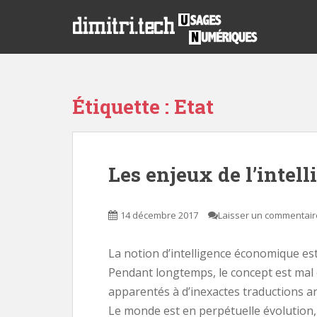
S
k
i
p
t
o
Étiquette :
Etat
m
a
i
n
Les enjeux de l’inte
c
o
n
14 décembre 2017
Laisser un commentair
t
e
n
La notion d’intelligence économique e
t
Pendant longtemps, le concept est mal
apparentés à d’inexactes traductions an
Le monde est en perpétuelle évolution,