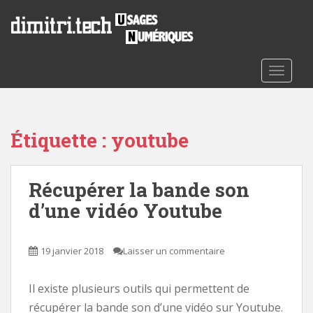
S
k
i
p
t
TOGGLE
o
m
a
Étiquette :
youtube
i
n
c
Récupérer la bande son
o
n
d’une vidéo Youtube
t
e
n
19 janvier 2018
Laisser un commentaire
t
Il existe plusieurs outils qui permettent de
récupérer la bande son d’une vidéo sur Youtube.