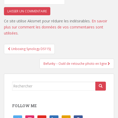
Ce site utilise Akismet pour réduire les indésirables.
En savoir
plus sur comment les données de vos commentaires sont
utilisées
.
Navigation
Unboxing Synology DS115J
de
l’article
Befunky – Outil de retouche photo en ligne
Rechercher...
FOLLOW ME
twitter
instagram
youtube
linkedin
viadeo
facebook