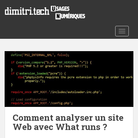
S
k
i
p
t
TOGGLE
o
m
a
i
n
c
o
n
t
e
n
Comment analyser un site
t
Web avec What runs ?