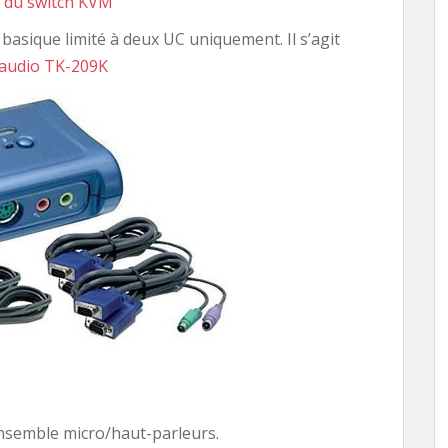
a du switch KVM
 basique limité à deux UC uniquement. Il s’agit
 audio TK-209K
nsemble micro/haut-parleurs.