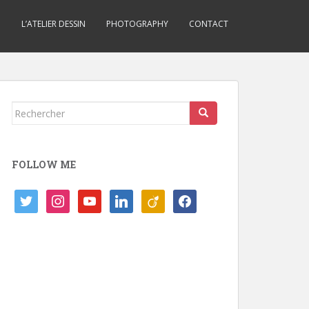
D
L’ATELIER DESSIN
PHOTOGRAPHY
CONTACT
Rechercher...
FOLLOW ME
twitter
instagram
youtube
linkedin
viadeo
facebook