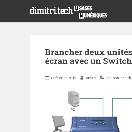
S
k
i
p
t
o
m
Brancher deux unités 
a
i
écran avec un Swit
n
c
o
13 février 2015
Dimitri
Les astuces du
n
t
e
n
t