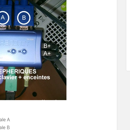
ale A
ale B