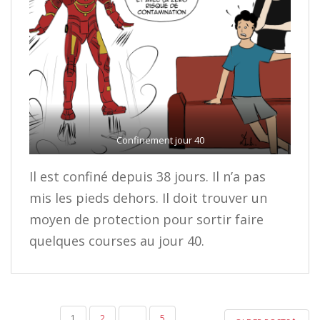
Confinement jour 40
Il est confiné depuis 38 jours. Il n’a pas
mis les pieds dehors. Il doit trouver un
moyen de protection pour sortir faire
quelques courses au jour 40.
NAVIGATION
1
2
…
5