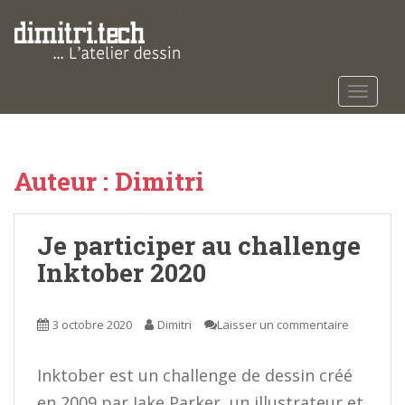
S
k
i
p
t
TOGGLE
o
m
a
Auteur :
Dimitri
i
n
c
Je participer au challenge
o
n
Inktober 2020
t
e
n
3 octobre 2020
Dimitri
Laisser un commentaire
t
Inktober est un challenge de dessin créé
en 2009 par Jake Parker, un illustrateur et