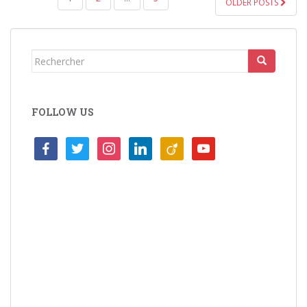
OLDER POSTS
DES
ARTICLES
Rechercher...
FOLLOW US
facebook
twitter
instagram
linkedin
viadeo
youtube