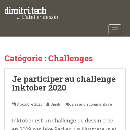
S
k
i
p
t
TOGGLE
o
m
a
Catégorie :
Challenges
i
n
c
Je participer au challenge
o
n
Inktober 2020
t
e
n
3 octobre 2020
Dimitri
Laisser un commentaire
t
Inktober est un challenge de dessin créé
en 2009 par Jake Parker, un illustrateur et