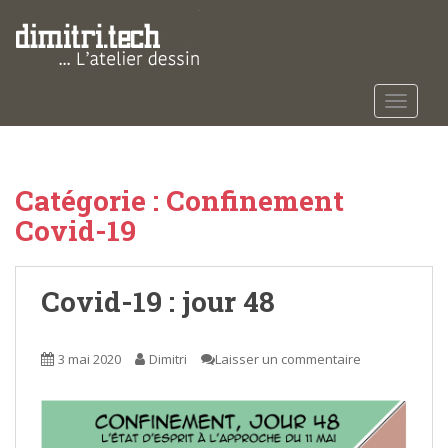
S
k
i
p
t
TOGGLE
o
m
a
Catégorie :
Confinement
i
n
Covid-19
c
o
n
Covid-19 : jour 48
t
e
n
3 mai 2020
Dimitri
Laisser un commentaire
t