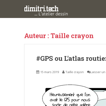
S
k
i
p
t
o
Auteur :
Taille crayon
m
a
i
n
#GPS ou L’atlas routie
c
o
n
15 mars 2019
Taille crayon
Laisser u
t
e
n
t