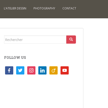
L’ATELIER DESSIN
PHOTOGRAPHY
CONTACT
Rechercher...
FOLLOW US
facebook
twitter
instagram
linkedin
viadeo
youtube