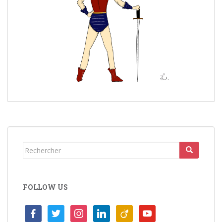
Rechercher...
FOLLOW US
facebook
twitter
instagram
linkedin
viadeo
youtube