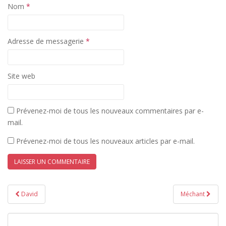
s
n
Nom
*
u
s
n
u
e
n
n
e
o
n
Adresse de messagerie
u
o
*
v
u
e
v
l
e
l
l
e
l
Site web
f
e
e
f
n
e
ê
n
t
ê
r
t
Prévenez-moi de tous les nouveaux commentaires par e-
e
r
)
e
mail.
)
Prévenez-moi de tous les nouveaux articles par e-mail.
Navigation
David
Méchant
de
l’article