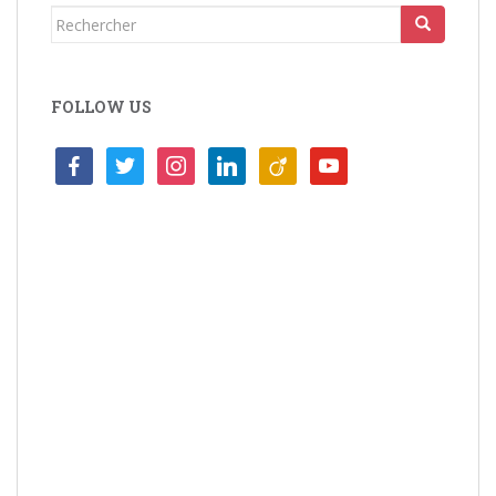
Rechercher...
FOLLOW US
facebook
twitter
instagram
linkedin
viadeo
youtube