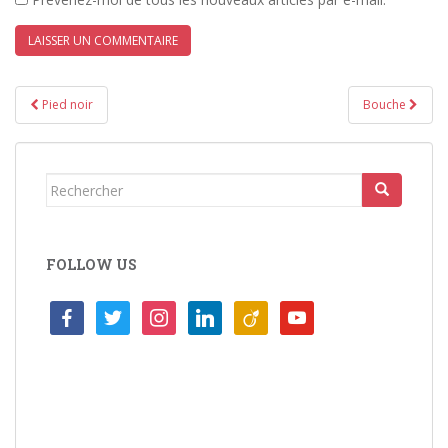
Navigation
Pied noir
Bouche
de
l’article
Rechercher...
FOLLOW US
facebook
twitter
instagram
linkedin
viadeo
youtube