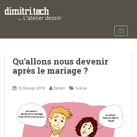
S
k
i
p
t
TOGGLE
o
m
a
Qu’allons nous devenir
i
n
après le mariage ?
c
o
n
15 février 2019
Dimitri
Scène
t
e
n
t