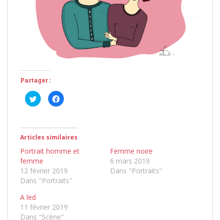
Partager :
C
C
l
l
i
i
q
q
u
u
e
e
z
z
Articles similaires
p
p
o
o
u
u
Portrait homme et
Femme noire
r
r
femme
6 mars 2019
p
p
a
a
12 février 2019
Dans "Portraits"
r
r
t
t
Dans "Portraits"
a
a
g
g
A led
e
e
r
r
11 février 2019
s
s
u
u
Dans "Scène"