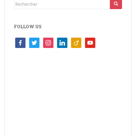
Rechercher...
FOLLOW US
facebook
twitter
instagram
linkedin
viadeo
youtube