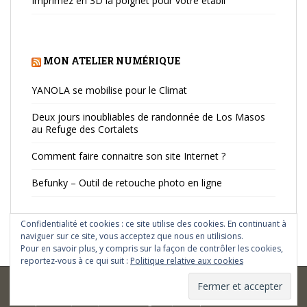
Imprimez en 3D la poignet pour votre établi
MON ATELIER NUMÉRIQUE
YANOLA se mobilise pour le Climat
Deux jours inoubliables de randonnée de Los Masos
au Refuge des Cortalets
Comment faire connaitre son site Internet ?
Befunky – Outil de retouche photo en ligne
Confidentialité et cookies : ce site utilise des cookies. En continuant à
naviguer sur ce site, vous acceptez que nous en utilisions.
Pour en savoir plus, y compris sur la façon de contrôler les cookies,
reportez-vous à ce qui suit :
Politique relative aux cookies
© Depuis 2013 - Creative Commons License BY-NC-ND 4.0 | Réalisation
by
Dimitri
|
CGU
|
Mentions légales
|
Politique et confidentialité