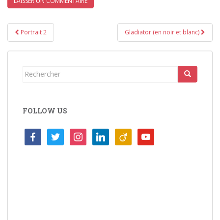
Navigation
Portrait 2
Gladiator (en noir et blanc)
de
l’article
Rechercher...
FOLLOW US
facebook
twitter
instagram
linkedin
viadeo
youtube