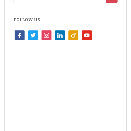
FOLLOW US
facebook
twitter
instagram
linkedin
viadeo
youtube