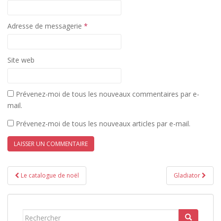
a
d
n
a
s
n
u
s
Adresse de messagerie
*
n
u
e
n
n
e
o
n
u
o
v
u
Site web
e
v
l
e
l
l
e
l
f
e
Prévenez-moi de tous les nouveaux commentaires par e-
e
f
n
e
mail.
ê
n
t
ê
r
t
Prévenez-moi de tous les nouveaux articles par e-mail.
e
r
)
e
)
Navigation
Le catalogue de noël
Gladiator
de
l’article
Rechercher...